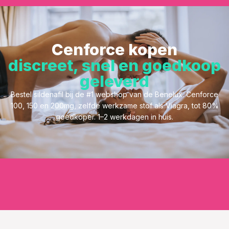
Cenforce kopen
discreet, snel en goedkoop
geleverd
Bestel sildenafil bij de #1 webshop van de Benelux. Cenforce
100, 150 en 200mg, zelfde werkzame stof als Viagra, tot 80%
goedkoper. 1–2 werkdagen in huis.