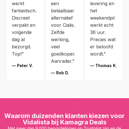
werkt
een
levering en
fantastisch.
betaalbaar
het
Discreet
alternatief
weekendpil
verpakt en
voor Cialis.
werkt echt
volgende
Zelfde
36 uur.
dag al
werking,
Precies wat
bezorgd.
veel
er beloofd
Top!”
goedkoper.
wordt.”
Aanrader.”
— Peter V.
— Thomas K.
— Rob D.
Waarom duizenden klanten kiezen voor
Vidalista bij Kamagra Deals
Met meer dan 9.000 beoordelingen op Trustpilot zijn wij de