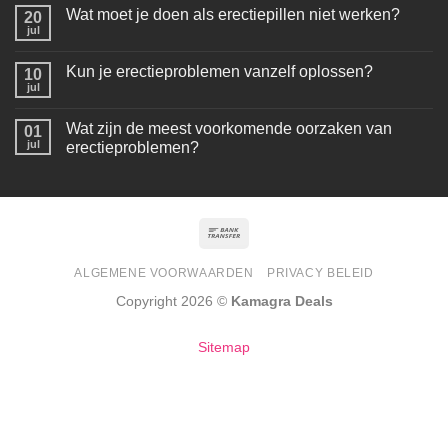
Wat moet je doen als erectiepillen niet werken?
20
jul
Kun je erectieproblemen vanzelf oplossen?
10
jul
Wat zijn de meest voorkomende oorzaken van
01
jul
erectieproblemen?
ALGEMENE VOORWAARDEN
PRIVACY BELEID
Copyright 2026 ©
Kamagra Deals
Sitemap