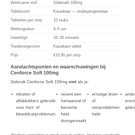
Werkzame stof
Sildenafil 100mg
Tabletvorm
Kauwbaar — orodispergeerbaar
Tabletten per strip
10 stuks
Werkingsduur
4–5 uur
Inwerktijd
20–30 minuten
Toedieningsvorm
Kauwbare tablet
Prijs
€10,95 per strip
Aandachtspunten en waarschuwingen bij
Cenforce Soft 100mg
Gebruik Cenforce Soft 100mg
niet
als je:
nitraten of
recent een
ernstige lever-
ande
alfablokkers gebruikt
hartaanval of
of
erec
voor hart- of
beroerte
nierproblemen
gebru
bloeddrukproblemen
hebt
hebt
doorgemaakt