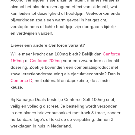
Alcohol vermijden is sterk aan te raden. Immers versterkt
alcohol het bloeddrukverlagend effect van sildenafil, wat
kan leiden tot duizeligheid of hoofdpijn. Veelvoorkomende
bijwerkingen zoals een warm gevoel in het gezicht,
verstopte neus of lichte hoofdpijn zijn doorgaans tijdelijk
en verdwijnen vanzelf.
Liever een andere Cenforce variant?
Wil je meer kracht dan 100mg biedt? Bekijk dan
Cenforce
150mg
of
Cenforce 200mg
voor een zwaardere sildenafil
dosering. Zoek je bovendien een combinatieproduct met
zowel erectieondersteuning als ejaculatiecontrole? Dan is
Cenforce D,
met sildenafil én dapoxetine, de slimste
keuze.
Bij Kamagra Deals bestel je Cenforce Soft 100mg snel,
veilig en volledig discreet. Je bestelling wordt verzonden
in een blanco brievenbuspakket met track & trace, zonder
herkenbare logo’s of tekst op de verpakking. Binnen 2
werkdagen in huis in Nederland.