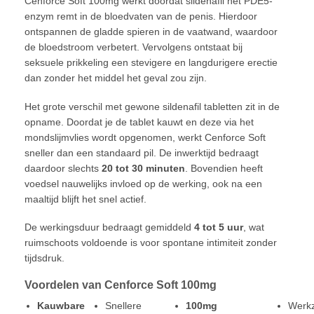
Cenforce Soft 100mg werkt doordat sildenafil het PDE5-
enzym remt in de bloedvaten van de penis. Hierdoor
ontspannen de gladde spieren in de vaatwand, waardoor
de bloedstroom verbetert. Vervolgens ontstaat bij
seksuele prikkeling een stevigere en langdurigere erectie
dan zonder het middel het geval zou zijn.
Het grote verschil met gewone sildenafil tabletten zit in de
opname. Doordat je de tablet kauwt en deze via het
mondslijmvlies wordt opgenomen, werkt Cenforce Soft
sneller dan een standaard pil. De inwerktijd bedraagt
daardoor slechts
20 tot 30 minuten
. Bovendien heeft
voedsel nauwelijks invloed op de werking, ook na een
maaltijd blijft het snel actief.
De werkingsduur bedraagt gemiddeld
4 tot 5 uur
, wat
ruimschoots voldoende is voor spontane intimiteit zonder
tijdsdruk.
Voordelen van Cenforce Soft 100mg
Kauwbare
Snellere
100mg
Werk