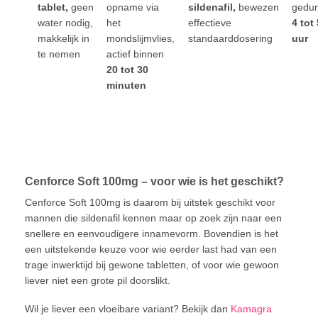
tablet,
geen
opname via
sildenafil,
bewezen
gedu
water nodig,
het
effectieve
4 tot 
makkelijk in
mondslijmvlies,
standaarddosering
uur
te nemen
actief binnen
20 tot 30
minuten
Cenforce Soft 100mg – voor wie is het geschikt?
Cenforce Soft 100mg is daarom bij uitstek geschikt voor
mannen die sildenafil kennen maar op zoek zijn naar een
snellere en eenvoudigere innamevorm. Bovendien is het
een uitstekende keuze voor wie eerder last had van een
trage inwerktijd bij gewone tabletten, of voor wie gewoon
liever niet een grote pil doorslikt.
Wil je liever een vloeibare variant? Bekijk dan
Kamagra