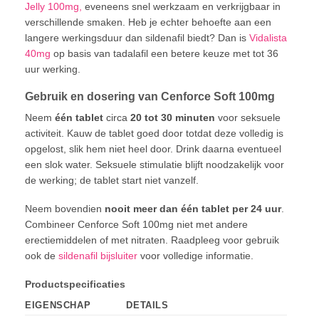
Jelly 100mg,
eveneens snel werkzaam en verkrijgbaar in
verschillende smaken. Heb je echter behoefte aan een
langere werkingsduur dan sildenafil biedt? Dan is
Vidalista
40mg
op basis van tadalafil een betere keuze met tot 36
uur werking.
Gebruik en dosering van Cenforce Soft 100mg
Neem
één tablet
circa
20 tot 30 minuten
voor seksuele
activiteit. Kauw de tablet goed door totdat deze volledig is
opgelost, slik hem niet heel door. Drink daarna eventueel
een slok water. Seksuele stimulatie blijft noodzakelijk voor
de werking; de tablet start niet vanzelf.
Neem bovendien
nooit meer dan één tablet per 24 uur
.
Combineer Cenforce Soft 100mg niet met andere
erectiemiddelen of met nitraten. Raadpleeg voor gebruik
ook de
sildenafil bijsluiter
voor volledige informatie.
Productspecificaties
EIGENSCHAP
DETAILS