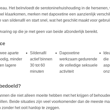
eau. Het beïnvloedt de serotoninehuishouding in de hersenen, 
nel klaarkomen, merken met dapoxetine een aanzienlijk verschil
van sildenafil en start snel, wat het geschikt maakt voor gebruik
aring op die je met geen van beide afzonderlijk bereikt.
rce
wee aparte
Sildenafil
Dapoxetine
Ide
nodig, minder
actief binnen
werkzaam gedurende
die
en lagere
30 tot 60
de volledige seksuele
asp
minuten
activiteit
onz
 bedoeld?
mannen die niet alleen moeite hebben met het krijgen of behoud
illen. Beide situaties zijn veel voorkomender dan de meeste m
 zonder het ooit hardop te zeggen.