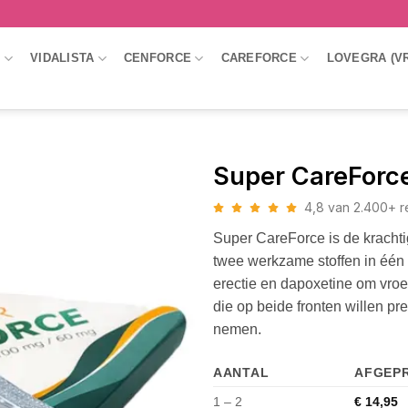
A
VIDALISTA
CENFORCE
CAREFORCE
LOVEGRA (V
Super CareForc
4,8 van 2.400+ 
Super CareForce is de krachti
twee werkzame stoffen in één t
erectie en dapoxetine om vroe
die op beide fronten willen pr
nemen.
AANTAL
AFGEPR
1 – 2
€
14,95