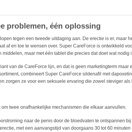
e problemen, één oplossing
lopen tegen een tweede uitdaging aan. De erectie is er, maar he
aat af en toe te wensen over. Super CareForce is ontwikkeld voor
middelen, maar met één tablet die precies dat doet wat nodig i
iant van de CareForce lijn, en dat is geen marketingterm maar ee
ortiment, combineert Super CareForce sildenafil met dapoxetine.
n zorgen ze voor een seksuele ervaring die zowel steviger als 
 om twee onafhankelijke mechanismen die elkaar aanvullen.
oorstroming naar de penis door de bloedvaten te ontspannen bij s
erectie, met een aanvangstijd van doorgaans 30 tot 60 minuten