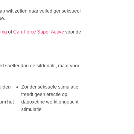
ap wilt zetten naar vollediger seksueel
oe.
0mg
of
CareForce Super Active
voor de
t sneller dan de sildenafil, maar voor
ijden
Zonder seksuele stimulatie
treedt geen erectie op,
dom het
dapoxetine werkt ongeacht
stimulatie