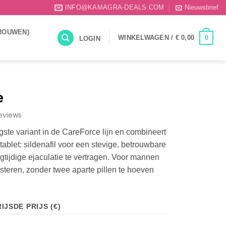
INFO@KAMAGRA-DEALS.COM
Nieuwsbrief
ROUWEN)
0
WINKELWAGEN /
€
0,00
LOGIN
e
reviews
gste variant in de CareForce lijn en combineert
ablet: sildenafil voor een stevige, betrouwbare
gtijdige ejaculatie te vertragen. Voor mannen
esteren, zonder twee aparte pillen te hoeven
IJSDE PRIJS (€)