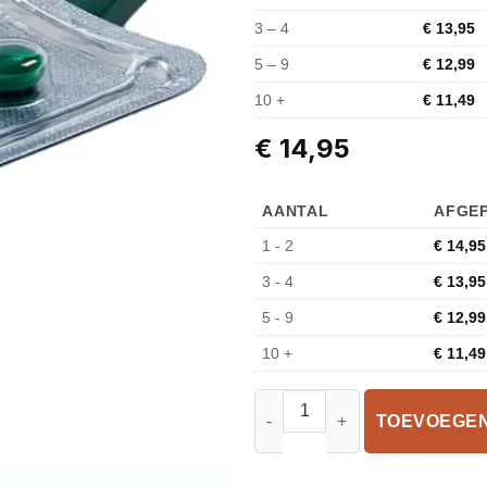
3 – 4
€
13,95
5 – 9
€
12,99
10 +
€
11,49
€
14,95
AANTAL
AFGEP
1 - 2
€
14,95
3 - 4
€
13,95
5 - 9
€
12,99
10 +
€
11,49
TOEVOEGEN