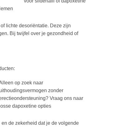
voor sildenafil of dapoxetine
blemen
f lichte desoriëntatie. Deze zijn
. Bij twijfel over je gezondheid of
ducten:
Alleen op zoek naar
uithoudingsvermogen zonder
erectieondersteuning? Vraag ons naar
losse dapoxetine opties
, en de zekerheid dat je de volgende