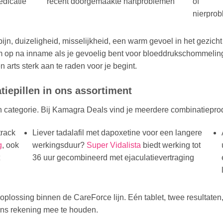
dicatie
recent doorgemaakte hartproblemen
of
nierpro
n, duizeligheid, misselijkheid, een warm gevoel in het gezicht o
 op na inname als je gevoelig bent voor bloeddrukschommelingen
 arts sterk aan te raden voor je begint.
tiepillen in ons assortiment
jn categorie. Bij Kamagra Deals vind je meerdere combinatiepro
track
Liever tadalafil met dapoxetine voor een langere
g
, ook
werkingsduur?
Super Vidalista
biedt werking tot
36 uur gecombineerd met ejaculatievertraging
plossing binnen de CareForce lijn. Eén tablet, twee resultaten
ns rekening mee te houden.