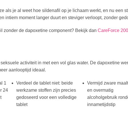
als je al weet hoe sildenafil op je lichaam werkt, en nu een st
een intiem moment langer duurt en steviger verloopt, zonder ged
epil zonder de dapoxetine component? Bekijk dan
CareForce 20
eksuele activiteit in met een vol glas water. De dapoxetine werk
eer aanlooptijd ideaal.
l 1
Verdeel de tablet niet: beide
Vermijd zware maalt
er 24
werkzame stoffen zijn precies
en overmatig
t
gedoseerd voor een volledige
alcoholgebruik ron
tablet
innametijdstip