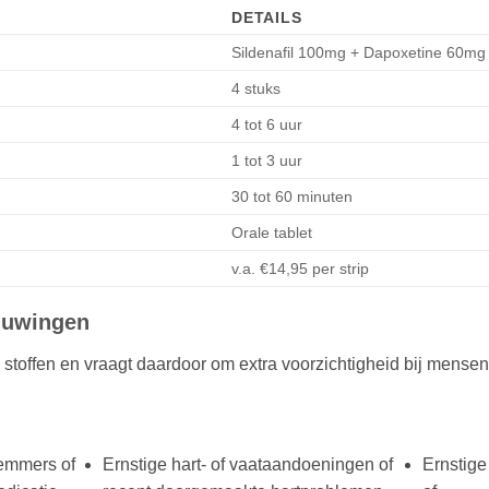
DETAILS
Sildenafil 100mg + Dapoxetine 60mg
4 stuks
4 tot 6 uur
1 tot 3 uur
30 tot 60 minuten
Orale tablet
v.a. €14,95 per strip
huwingen
toffen en vraagt daardoor om extra voorzichtigheid bij mensen
remmers of
Ernstige hart- of vaataandoeningen of
Ernstige