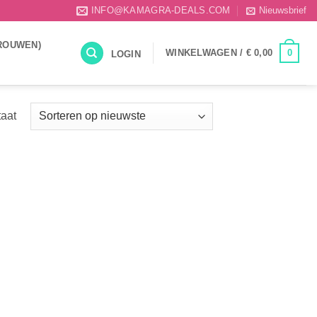
INFO@KAMAGRA-DEALS.COM
Nieuwsbrief
ROUWEN)
0
WINKELWAGEN /
€
0,00
LOGIN
taat