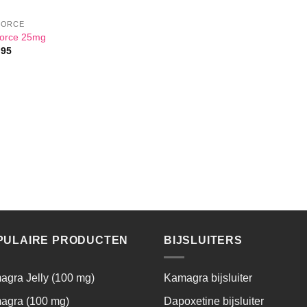
FORCE
orce 25mg
,95
PULAIRE PRODUCTEN
BIJSLUITERS
gra Jelly (100 mg)
Kamagra bijsluiter
agra (100 mg)
Dapoxetine bijsluiter