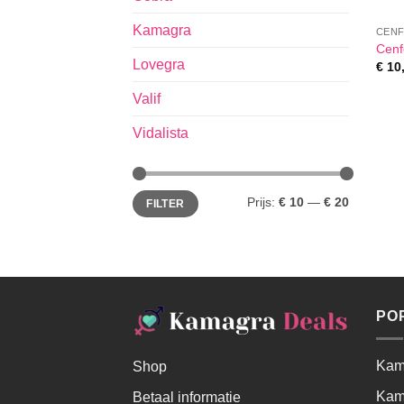
Kamagra
CEN
Cenf
Lovegra
€
10
Valif
Vidalista
Prijs:
€ 10
—
€ 20
FILTER
PO
Kama
Shop
Kam
Betaal informatie