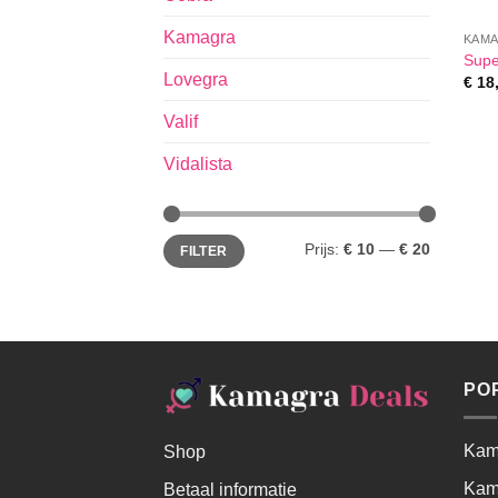
Kamagra
KAM
Supe
Lovegra
€
18
Valif
Vidalista
Prijs:
€ 10
—
€ 20
FILTER
PO
Kama
Shop
Kam
Betaal informatie