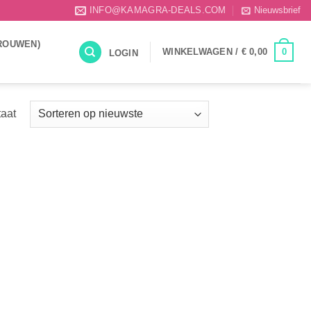
INFO@KAMAGRA-DEALS.COM
Nieuwsbrief
ROUWEN)
0
WINKELWAGEN /
€
0,00
LOGIN
taat