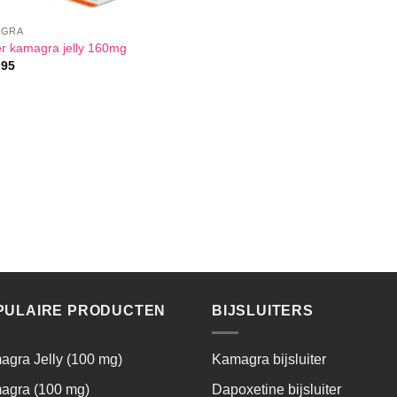
AGRA
r kamagra jelly 160mg
,95
PULAIRE PRODUCTEN
BIJSLUITERS
gra Jelly (100 mg)
Kamagra bijsluiter
agra (100 mg)
Dapoxetine bijsluiter