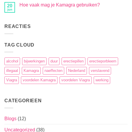
Hoe vaak mag je Kamagra gebruiken?
20
jun
REACTIES
TAG CLOUD
alcohol
bijwerkingen
duur
erectiepillen
erectieporbleem
illegaal
Kamagra
naeffecten
Nederland
verslavend
Viagra
voordelen Kamagra
voordelen Viagra
werking
CATEGORIEEN
Blogs
(12)
Uncategorized
(38)