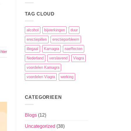
e
TAG CLOUD
alcohol
bijwerkingen
duur
erectiepillen
erectieporbleem
illegaal
Kamagra
naeffecten
chter
Nederland
verslavend
Viagra
voordelen Kamagra
voordelen Viagra
werking
CATEGORIEEN
Blogs
(12)
Uncategorized
(38)