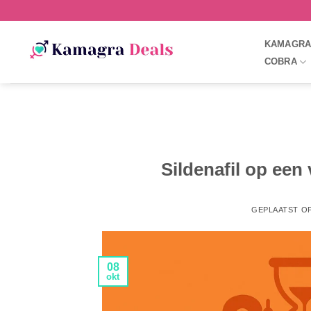
KAMAGR
COBRA
Sildenafil op een
GEPLAATST O
08
okt