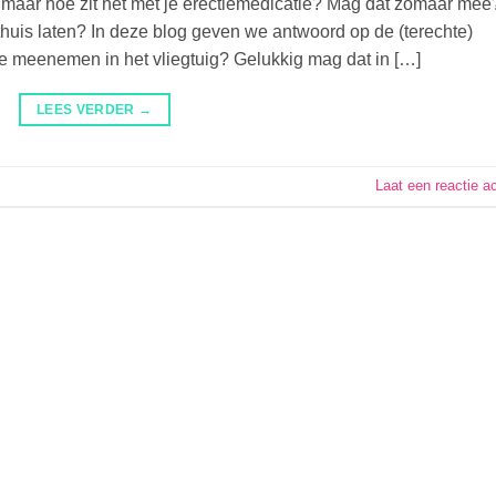
n… maar hoe zit het met je erectiemedicatie? Mag dat zomaar mee
 thuis laten? In deze blog geven we antwoord op de (terechte)
ie meenemen in het vliegtuig? Gelukkig mag dat in […]
LEES VERDER
→
Laat een reactie a