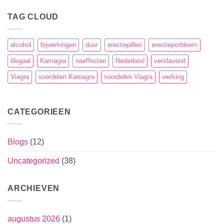
TAG CLOUD
alcohol
bijwerkingen
duur
erectiepillen
erectieporbleem
illegaal
Kamagra
naeffecten
Nederland
verslavend
Viagra
voordelen Kamagra
voordelen Viagra
werking
CATEGORIEEN
Blogs
(12)
Uncategorized
(38)
ARCHIEVEN
augustus 2026
(1)