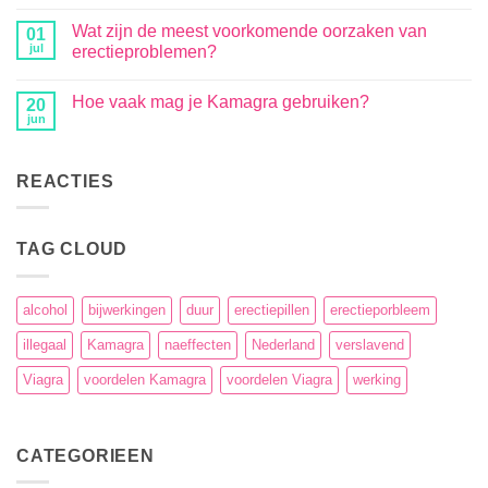
Wat zijn de meest voorkomende oorzaken van
01
jul
erectieproblemen?
Hoe vaak mag je Kamagra gebruiken?
20
jun
REACTIES
TAG CLOUD
alcohol
bijwerkingen
duur
erectiepillen
erectieporbleem
illegaal
Kamagra
naeffecten
Nederland
verslavend
Viagra
voordelen Kamagra
voordelen Viagra
werking
CATEGORIEEN