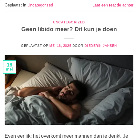
Geplaatst in
Uncategorized
Laat een reactie achter
UNCATEGORIZED
Geen libido meer? Dit kun je doen
GEPLAATST OP
MEI 16, 2025
DOOR
DIEDERIK JANSEN
16
mei
Even eerlijk: het overkomt meer mannen dan je denkt. Je